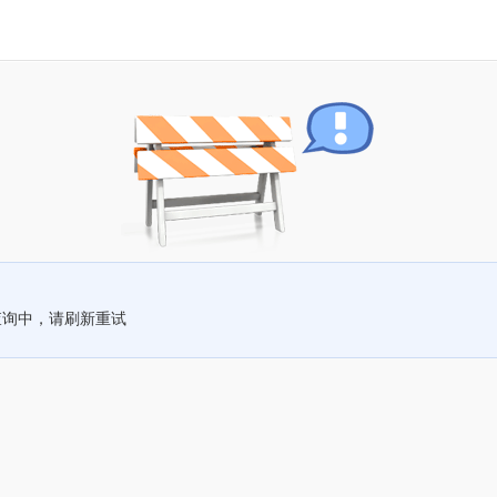
查询中，请刷新重试